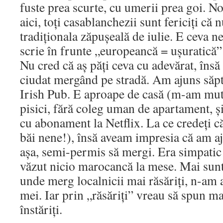
fuste prea scurte, cu umerii prea goi. N
aici, toți casablanchezii sunt fericiți că 
tradiționala zăpușeală de iulie. E ceva n
scrie în frunte „europeancă = ușuratică”
Nu cred că aș păți ceva cu adevărat, îns
ciudat mergând pe stradă. Am ajuns săpt
Irish Pub. E aproape de casă (m-am mut
pisici, fără coleg uman de apartament, 
cu abonament la Netflix. La ce credeți c
băi nene!), însă aveam impresia că am aj
așa, semi-permis să mergi. Era simpatic
văzut nicio marocancă la mese. Mai sunt,
unde merg localnicii mai răsăriți, n-am a
mei. Iar prin „răsăriți” vreau să spun m
înstăriți.