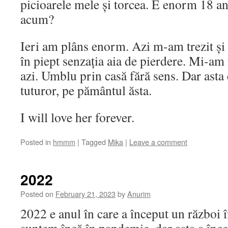
picioarele mele și torcea. E enorm 18 an
acum?
Ieri am plâns enorm. Azi m-am trezit și
în piept senzația aia de pierdere. Mi-am
azi. Umblu prin casă fără sens. Dar asta 
tuturor, pe pământul ăsta.
I will love her forever.
Posted in
hmmm
|
Tagged
Mika
|
Leave a comment
2022
Posted on
February 21, 2023
by
Anurim
2022 e anul în care a început un război 