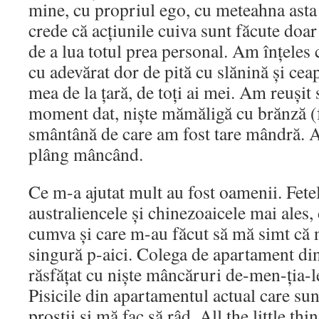
mine, cu propriul ego, cu meteahna asta
crede că acțiunile cuiva sunt făcute doar
de a lua totul prea personal. Am înțeles
cu adevărat dor de pită cu slănină și cea
mea de la țară, de toți ai mei. Am reușit
moment dat, niște mămăligă cu brănză (fe
smântână de care am fost tare mândră. 
plâng mâncând.
Ce m-a ajutat mult au fost oamenii. Fetel
australiencele și chinezoaicele mai ales,
cumva și care m-au făcut să mă simt că 
singură p-aici. Colega de apartament di
răsfățat cu niște mâncăruri de-men-ția-le
Pisicile din apartamentul actual care su
prostii și mă fac să râd. All the little thi