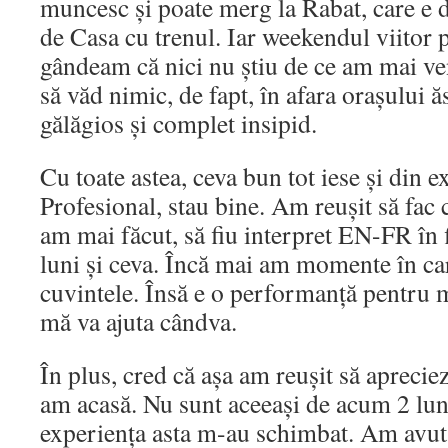
muncesc și poate merg la Rabat, care e d
de Casa cu trenul. Iar weekendul viitor
gândeam că nici nu știu de ce am mai ve
să văd nimic, de fapt, în afara orașului ă
gălăgios și complet insipid.
Cu toate astea, ceva bun tot iese și din e
Profesional, stau bine. Am reușit să fac
am mai făcut, să fiu interpret EN-FR în 
luni și ceva. Încă mai am momente în ca
cuvintele. Însă e o performanță pentru m
mă va ajuta cândva.
În plus, cred că așa am reușit să apreciez
am acasă. Nu sunt aceeași de acum 2 luni
experiența asta m-au schimbat. Am avut 