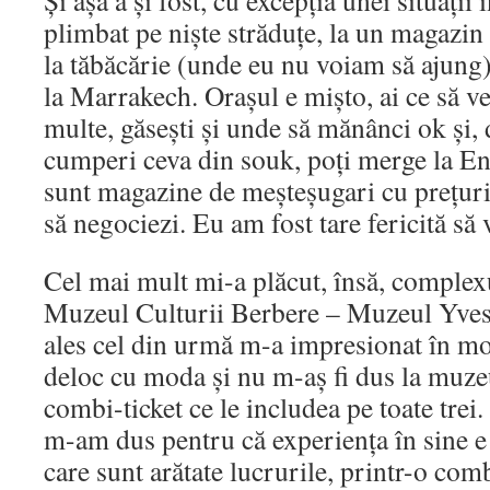
Și așa a și fost, cu excepția unei situații
plimbat pe niște străduțe, la un magazin
la tăbăcărie (unde eu nu voiam să ajung),
la Marrakech. Orașul e mișto, ai ce să vez
multe, găsești și unde să mănânci ok și,
cumperi ceva din souk, poți merge la E
sunt magazine de meșteșugari cu prețuri 
să negociezi. Eu am fost tare fericită să 
Cel mai mult mi-a plăcut, însă, complex
Muzeul Culturii Berbere – Muzeul Yves
ales cel din urmă m-a impresionat în mo
deloc cu moda și nu m-aș fi dus la muze
combi-ticket ce le includea pe toate tre
m-am dus pentru că experiența în sine e 
care sunt arătate lucrurile, printr-o com