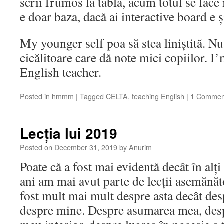
scrii frumos la tablă, acum totul se face 
e doar baza, dacă ai interactive board e ș
My younger self poa să stea liniștită. Nu
cicălitoare care dă note mici copiilor. I
English teacher.
Posted in
hmmm
|
Tagged
CELTA
,
teaching English
|
1 Commen
Lecția lui 2019
Posted on
December 31, 2019
by
Anurim
Poate că a fost mai evidentă decât în alți a
ani am mai avut parte de lecții asemănăto
fost mult mai mult despre asta decât desp
despre mine. Despre asumarea mea, desp