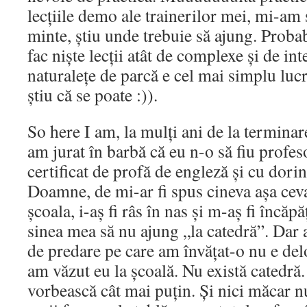
lecțiile demo ale trainerilor mei, mi-am 
minte, știu unde trebuie să ajung. Probab
fac niște lecții atât de complexe și de int
naturalețe de parcă e cel mai simplu luc
știu că se poate :)).
So here I am, la mulți ani de la terminar
am jurat în barbă că eu n-o să fiu profes
certificat de profă de engleză și cu dorinț
Doamne, de mi-ar fi spus cineva așa ce
școala, i-aș fi râs în nas și m-aș fi încăpă
sinea mea să nu ajung „la catedră”. Dar 
de predare pe care am învățat-o nu e de
am văzut eu la școală. Nu există catedră.
vorbească cât mai puțin. Și nici măcar nu