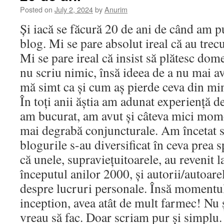
Posted on
July 2, 2024
by
Anurim
Și iacă se făcură 20 de ani de când am p
blog. Mi se pare absolut ireal că au trecu
Mi se pare ireal că insist să plătesc dome
nu scriu nimic, însă ideea de a nu mai a
mă simt ca și cum aș pierde ceva din mi
În toți anii ăștia am adunat experiență d
am bucurat, am avut și câteva mici mome
mai degrabă conjuncturale. Am încetat s
blogurile s-au diversificat în ceva prea 
că unele, supraviețuitoarele, au revenit 
începutul anilor 2000, și autorii/autoare
despre lucruri personale. Însă momentul
inception, avea atât de mult farmec! Nu ș
vreau să fac. Doar scriam pur și simplu.