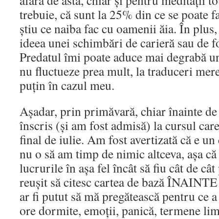
afară de asta, chiar și pentru meditații t
trebuie, că sunt la 25% din ce se poate fa
știu ce naiba fac cu oamenii ăia. În plus
ideea unei schimbări de carieră sau de fo
Predatul îmi poate aduce mai degrabă un 
nu fluctueze prea mult, la traduceri mereu
puțin în cazul meu.
Așadar, prin primăvară, chiar înainte 
înscris (și am fost admisă) la cursul car
final de iulie. Am fost avertizată că e un 
nu o să am timp de nimic altceva, așa c
lucrurile în așa fel încât să fiu cât de câ
reușit să citesc cartea de bază ÎNAINTE
ar fi putut să mă pregătească pentru ce 
ore dormite, emoții, panică, termene li