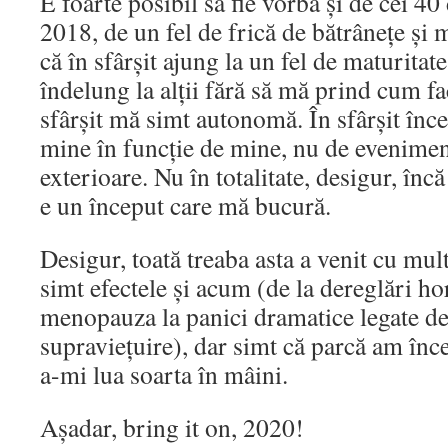
E foarte posibil să fie vorba și de cei 40 
2018, de un fel de frică de bătrânețe și 
că în sfârșit ajung la un fel de maturita
îndelung la alții fără să mă prind cum fac
sfârșit mă simt autonomă. În sfârșit înc
mine în funcție de mine, nu de evenimen
exterioare. Nu în totalitate, desigur, în
e un început care mă bucură.
Desigur, toată treaba asta a venit cu mul
simt efectele și acum (de la dereglări h
menopauza la panici dramatice legate de
supraviețuire), dar simt că parcă am înc
a-mi lua soarta în mâini.
Așadar, bring it on, 2020!