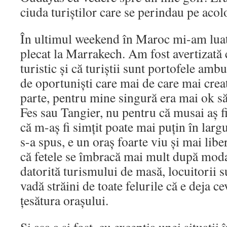
ciuda turiștilor care se perindau pe acol
În ultimul weekend în Maroc mi-am luat
plecat la Marrakech. Am fost avertizată 
turistic și că turiștii sunt portofele ambu
de oportuniști care mai de care mai creati
parte, pentru mine singură era mai ok s
Fes sau Tangier, nu pentru că musai aș fi
că m-aș fi simțit poate mai puțin în lar
s-a spus, e un oraș foarte viu și mai liber
că fetele se îmbracă mai mult după moda
datorită turismului de masă, locuitorii su
vadă străini de toate felurile că e deja c
țesătura orașului.