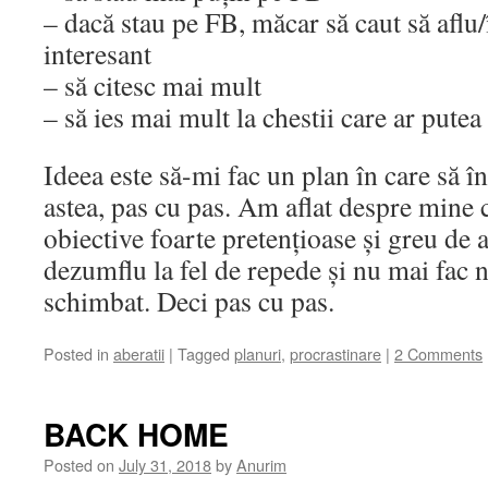
– dacă stau pe FB, măcar să caut să aflu/
interesant
– să citesc mai mult
– să ies mai mult la chestii care ar putea 
Ideea este să-mi fac un plan în care să în
astea, pas cu pas. Am aflat despre mine 
obiective foarte pretențioase și greu de 
dezumflu la fel de repede și nu mai fac 
schimbat. Deci pas cu pas.
Posted in
aberatii
|
Tagged
planuri
,
procrastinare
|
2 Comments
BACK HOME
Posted on
July 31, 2018
by
Anurim