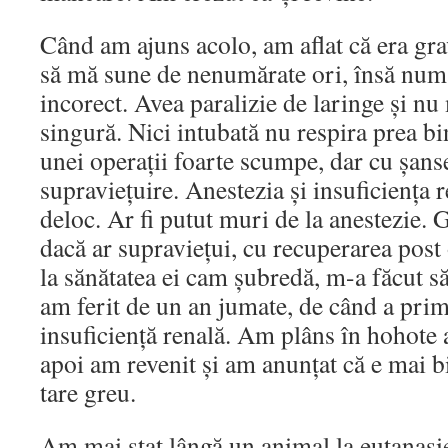
Când am ajuns acolo, am aflat că era grav
să mă sune de nenumărate ori, însă număr
incorect. Avea paralizie de laringe și nu
singură. Nici intubată nu respira prea bi
unei operații foarte scumpe, dar cu șans
supraviețuire. Anestezia și insuficiența 
deloc. Ar fi putut muri de la anestezie. 
dacă ar supraviețui, cu recuperarea post o
la sănătatea ei cam șubredă, m-a făcut s
am ferit de un an jumate, de când a prim
insuficiență renală. Am plâns în hohote a
apoi am revenit și am anunțat că e mai b
tare greu.
Am mai stat lângă un animal la eutanasi