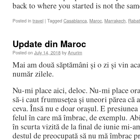
back to where you started is not the sam
Posted in
travel
|
Tagged
Casablanca
,
Maroc
,
Marrakech
,
Rabat
Update din Maroc
Posted on
July 14, 2018
by
Anurim
Mai am două săptămâni și o zi și vin ac
număr zilele.
Nu-mi place aici, deloc. Nu-mi place ora
să-i caut frumusețea și uneori părea că 
ceva. Însă nu e doar orașul. E presiunea
felul în care mă îmbrac, de exemplu. Ab
în scurta vizită de la final de iunie mi-
destul de preocupată să nu mă îmbrac pr