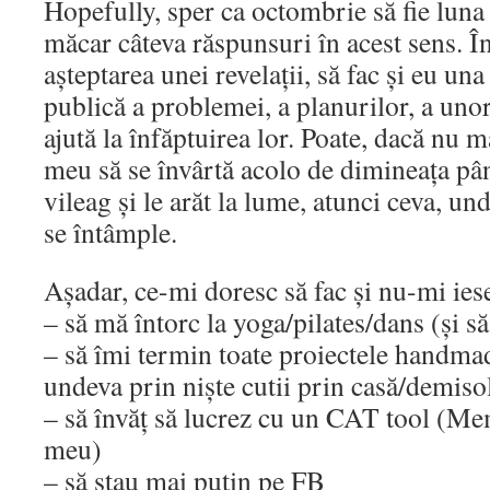
Hopefully, sper ca octombrie să fie luna
măcar câteva răspunsuri în acest sens. Î
așteptarea unei revelații, să fac și eu una
publică a problemei, a planurilor, a unor
ajută la înfăptuirea lor. Poate, dacă nu 
meu să se învârtă acolo de dimineața pân
vileag și le arăt la lume, atunci ceva, un
se întâmple.
Așadar, ce-mi doresc să fac și nu-mi ies
– să mă întorc la yoga/pilates/dans (și să
– să îmi termin toate proiectele handmad
undeva prin niște cutii prin casă/demiso
– să învăț să lucrez cu un CAT tool (Me
meu)
– să stau mai puțin pe FB