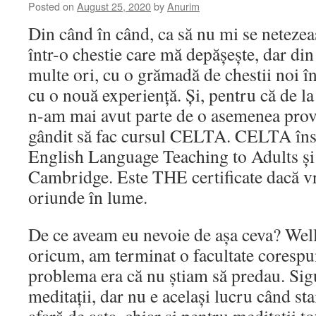
Posted on
August 25, 2020
by
Anurim
Din când în când, ca să nu mi se netezea
într-o chestie care mă depășește, dar din
multe ori, cu o grămadă de chestii noi în
cu o nouă experiență. Și, pentru că de l
n-am mai avut parte de o asemenea prov
gândit să fac cursul CELTA. CELTA îns
English Language Teaching to Adults și 
Cambridge. Este THE certificate dacă vr
oriunde în lume.
De ce aveam eu nevoie de așa ceva? Well,
oricum, am terminat o facultate corespu
problema era că nu știam să predau. Sigu
meditații, dar nu e același lucru când sta