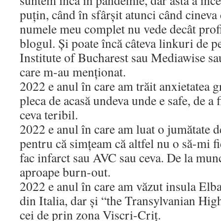
suntem încă în pandemie, dar asta a înc
puțin, când în sfârșit atunci când cineva
numele meu complet nu vede decât profi
blogul. Și poate încă câteva linkuri de p
Institute of Bucharest sau Mediawise sau
care m-au menționat.
2022 e anul în care am trăit anxietatea g
pleca de acasă undeva unde e safe, de a f
ceva teribil.
2022 e anul în care am luat o jumătate d
pentru că simțeam că altfel nu o să-mi fi
fac infarct sau AVC sau ceva. De la munc
aproape burn-out.
2022 e anul în care am văzut insula Elba 
din Italia, dar și “the Transylvanian Hi
cei de prin zona Viscri-Criț.