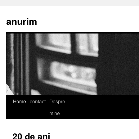
anurim
Skip
Home
contact
Despre
to
mine
content
20 de ani