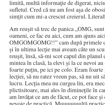
limită, multă informație de digerat, ni
sufletul. Cred că nu am fost așa de obos
simțit cum mi-a crescut creierul. Literall
Am reușit să trec de panica „OMG, sunt 
oameni, ce fac eu aici, cum am ajuns aici,
OMGOMGOMG!!” cam după primele două 
și în ultima lecție mai aveam câte un scu
reușit, însă, să-mi scot capul din planul d
mintea în clasă, la elevi și la ce nevoi au
foarte puțin, pe ici pe colo. Eram foarte
lecției, să nu ratez vreun pas, să nu uit s
lucru. Lecția mea nu curgea lin, era mec
plictisitoare, mai ales în diminețile în c
am învățat ce am de făcut, ce pot face ș
nevoie de practică. Muuuuuuultă practic