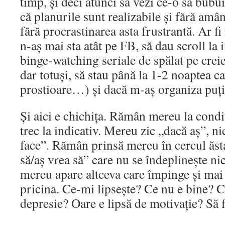
timp, și deci atunci să vezi ce-o să bubu
că planurile sunt realizabile și fără amân
fără procrastinarea asta frustrantă. Ar fi
n-aș mai sta atât pe FB, să dau scroll la 
binge-watching seriale de spălat pe creie
dar totuși, să stau până la 1-2 noaptea ca
prostioare…) și dacă m-aș organiza puți
Și aici e chichița. Rămân mereu la condi
trec la indicativ. Mereu zic „dacă aș”, ni
face”. Rămân prinsă mereu în cercul ăsta 
să/aș vrea să” care nu se îndeplinește ni
mereu apare altceva care împinge și mai
pricina. Ce-mi lipsește? Ce nu e bine? 
depresie? Oare e lipsă de motivație? Să f