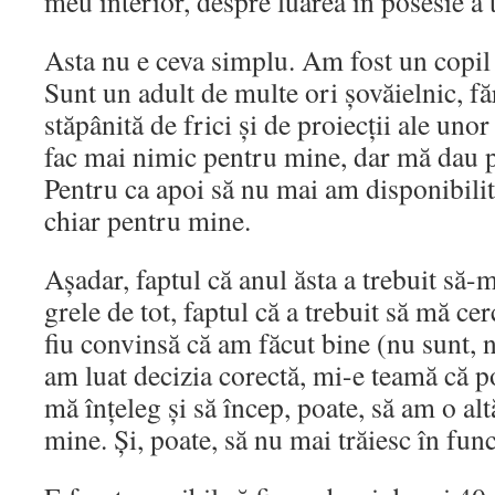
meu interior, despre luarea în posesie a t
Asta nu e ceva simplu. Am fost un copil f
Sunt un adult de multe ori șovăielnic, făr
stăpânită de frici și de proiecții ale uno
fac mai nimic pentru mine, dar mă dau pe
Pentru ca apoi să nu mai am disponibilit
chiar pentru mine.
Așadar, faptul că anul ăsta a trebuit să-
grele de tot, faptul că a trebuit să mă cer
fiu convinsă că am făcut bine (nu sunt, 
am luat decizia corectă, mi-e teamă că p
mă înțeleg și să încep, poate, să am o alt
mine. Și, poate, să nu mai trăiesc în func