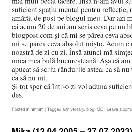
mai mult decât tăcere. Însă n-am avut su
suficient spațiu mental pentru reflecție,
amărât de post pe blogul meu. Dar azi 
că acum 20 de ani am scris ceva pe un b
blogpost.com și că mi se părea ceva abso
mi se părea ceva absolut mișto. Acum e 
noastră de zi cu zi. Însă atunci mă simț
mica mea bulă bucureșteană. Așa că am 
apucat să scriu rândurile astea, ca să nu
ca să nu uit.
Și tot sper că într-o zi voi aduna suficie
des.
Posted in
hmmm
|
Tagged
anniversary
,
blog
,
ME
|
Leave a com
Mika (12.04.2005 – 27.07.2023