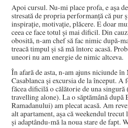
Apoi cursul. Nu-mi place profa, e așa de
stresată de propria performanță că pur ș
inspirație, motivație, plăcere. E doar mu
ceea ce face totul și mai dificil. Din cau
obosită, n-am chef să fac nimic după-mas
treacă timpul și să mă întorc acasă. Proba
uneori nu am energie de nimic altceva.
În afară de asta, n-am ajuns niciunde în
Casablanca și excursia de la început. A 
făcea dificilă o călătorie de una singură 
travelling alone). La o săptămână după E
Ramadanului) am plecat acasă. Am reven
alt apartament, așa că weekendul trecut
și adaptându-mă la noua stare de fapt. 