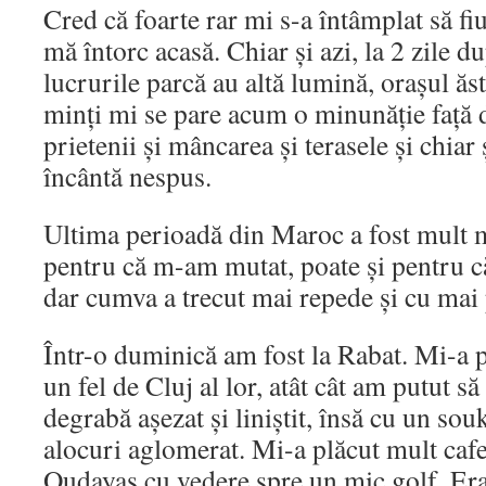
Cred că foarte rar mi s-a întâmplat să fi
mă întorc acasă. Chiar și azi, la 2 zile du
lucrurile parcă au altă lumină, orașul ăs
minți mi se pare acum o minunăție față 
prietenii și mâncarea și terasele și chiar
încântă nespus.
Ultima perioadă din Maroc a fost mult m
pentru că m-am mutat, poate și pentru 
dar cumva a trecut mai repede și cu mai
Într-o duminică am fost la Rabat. Mi-a p
un fel de Cluj al lor, atât cât am putut să
degrabă așezat și liniștit, însă cu un sou
alocuri aglomerat. Mi-a plăcut mult caf
Oudayas cu vedere spre un mic golf. Era 