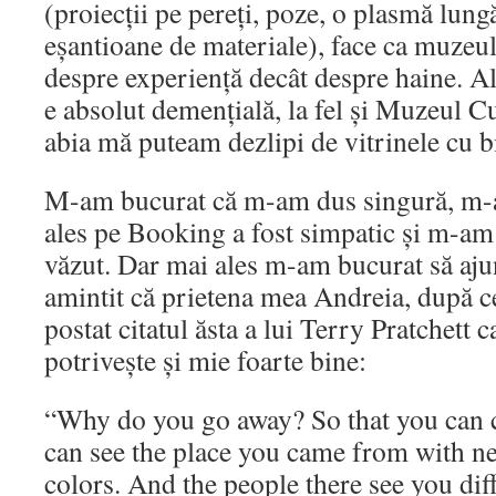
(proiecții pe pereți, poze, o plasmă lung
eșantioane de materiale), face ca muzeul
despre experiență decât despre haine. Al
e absolut demențială, la fel și Muzeul C
abia mă puteam dezlipi de vitrinele cu bi
M-am bucurat că m-am dus singură, m-a
ales pe Booking a fost simpatic și m-a
văzut. Dar mai ales m-am bucurat să aj
amintit că prietena mea Andreia, după c
postat citatul ăsta a lui Terry Pratchett 
potrivește și mie foarte bine:
“Why do you go away? So that you can 
can see the place you came from with ne
colors. And the people there see you dif