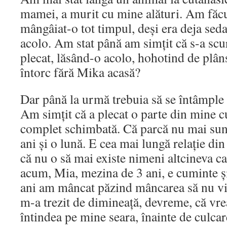
mamei, a murit cu mine alături. Am făcu
mângâiat-o tot timpul, deși era deja seda
acolo. Am stat până am simțit că s-a scur
plecat, lăsând-o acolo, hohotind de plâ
întorc fără Mika acasă?
Dar până la urmă trebuia să se întâmple ș
Am simțit că a plecat o parte din mine c
complet schimbată. Că parcă nu mai sun
ani și o lună. E cea mai lungă relație din
că nu o să mai existe nimeni altcineva ca
acum, Mia, mezina de 3 ani, e cuminte și
ani am mâncat păzind mâncarea să nu vi
m-a trezit de dimineață, devreme, că vre
întindea pe mine seara, înainte de culcar