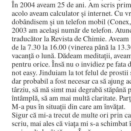
În 2004 aveam 25 de ani. Am scris primu
acolo aveam calculator și internet. Cu vr
dobândisem și un telefon mobil (Conex, 
2003 am același număr de telefon. Atunc
traducător la Revista de Chimie. Aveam 
de la 7.30 la 16.00 (vinerea până la 13.
vacanță o lună. Dădeam meditații, aveam
pentru orice. Însă nu o invidiez pe fata
not easy. Jinduiam la tot felul de prostii
dar probabil a fost necesar ca să ajung 
târziu, să mă simt mai degrabă stăpână p
întâmplă, să am mai multă claritate. Parți
M-a pus în situații din care am învățat.
Sigur că mi-a trecut de multe ori prin ca
scriu, mai ales că viața mi s-a schimbat 