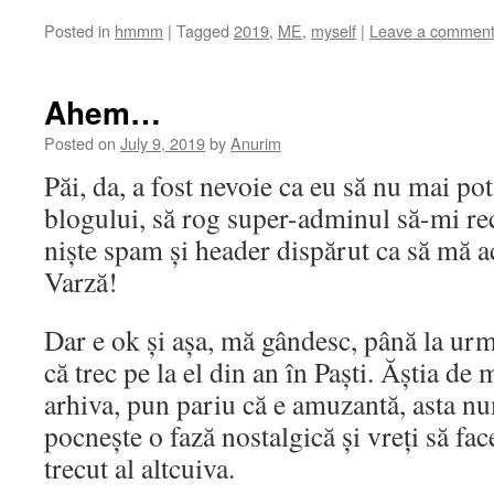
Posted in
hmmm
|
Tagged
2019
,
ME
,
myself
|
Leave a commen
Ahem…
Posted on
July 9, 2019
by
Anurim
Păi, da, a fost nevoie ca eu să nu mai po
blogului, să rog super-adminul să-mi re
niște spam și header dispărut ca să mă 
Varză!
Dar e ok și așa, mă gândesc, până la urmă
că trec pe la el din an în Paști. Ăștia de m
arhiva, pun pariu că e amuzantă, asta nu
pocnește o fază nostalgică și vreți să fac
trecut al altcuiva.