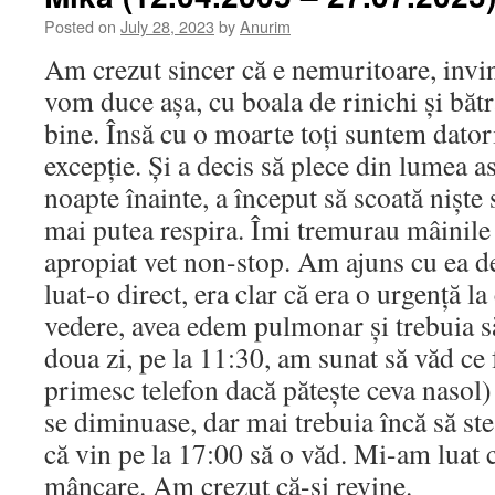
Posted on
July 28, 2023
by
Anurim
Am crezut sincer că e nemuritoare, invi
vom duce așa, cu boala de rinichi și bătr
bine. Însă cu o moarte toți suntem dator
excepție. Și a decis să plece din lumea as
noapte înainte, a început să scoată niște
mai putea respira. Îmi tremurau mâinile
apropiat vet non-stop. Am ajuns cu ea de
luat-o direct, era clar că era o urgență 
vedere, avea edem pulmonar și trebuia s
doua zi, pe la 11:30, am sunat să văd ce
primesc telefon dacă pătește ceva nasol)
se diminuase, dar mai trebuia încă să st
că vin pe la 17:00 să o văd. Mi-am luat 
mâncare. Am crezut că-și revine.