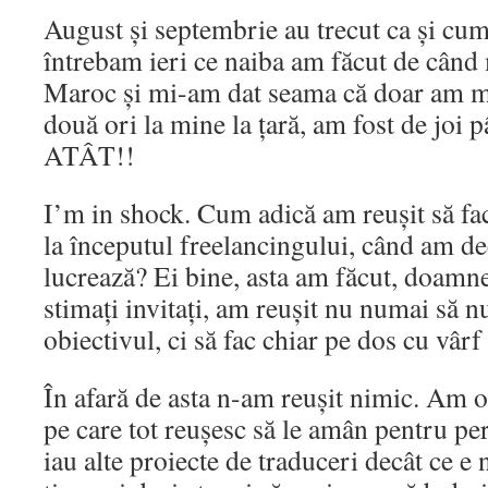
August și septembrie au trecut ca și cum
întrebam ieri ce naiba am făcut de când
Maroc și mi-am dat seama că doar am m
două ori la mine la țară, am fost de joi 
ATÂT!!
I’m in shock. Cum adică am reușit să fa
la începutul freelancingului, când am de
lucrează? Ei bine, asta am făcut, doamne
stimați invitați, am reușit nu numai să n
obiectivul, ci să fac chiar pe dos cu vârf 
În afară de asta n-am reușit nimic. Am 
pe care tot reușesc să le amân pentru pe
iau alte proiecte de traduceri decât ce e 