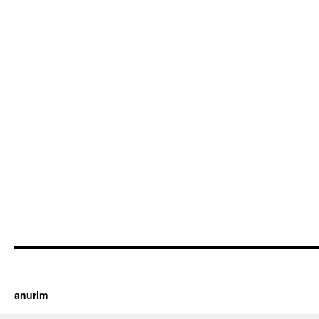
https://cherry.tv/
Your tube galore article
anurim