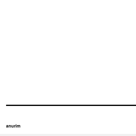
https://cherry.tv/
Your tube galore article
anurim