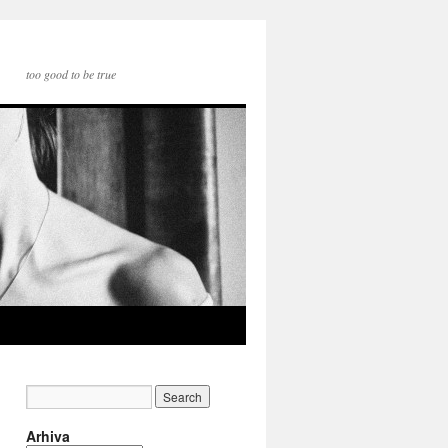
too good to be true
Arhiva