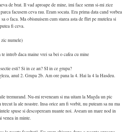
neva de brat. Il vad aproape de mine, imi face semn si-mi zice
de parca facusem ceva rau. Eram socata. Era prima data cand vorbea
i sa o faca. Ma obisnuisem cum starea asta de flirt pe mutelea si
putea fi ceva.
i zic numele)
te intreb daca maine vrei sa bei o cafea cu mine
sectie esti? Si in ce an? SI in ce grupa?
gleza, anul 2. Grupa 2b. Am ore pana la 4. Hai la 4 la Hasdeu.
nile tremurand. Nu-mi reveneam si ma uitam la Magda un pic
trecut la ale noastre. Insa orice am fi vorbit, nu puteam sa nu ma
intele spuse si descopeream nuante noi. Aveam un mare nod in
mi venea in minte.
as la poarta facultatii. Eu eram chiauna dupa o noapte aproape