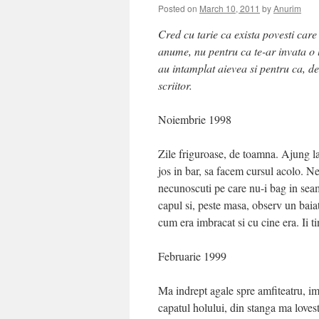
Posted on
March 10, 2011
by
Anurim
Cred cu tarie ca exista povesti car
anume, nu pentru ca te-ar invata o l
au intamplat aievea si pentru ca, de
scriitor.
Noiembrie 1998
Zile friguroase, de toamna. Ajung l
jos in bar, sa facem cursul acolo. 
necunoscuti pe care nu-i bag in seam
capul si, peste masa, observ un baia
cum era imbracat si cu cine era. Ii ti
Februarie 1999
Ma indrept agale spre amfiteatru, imi
capatul holului, din stanga ma loves