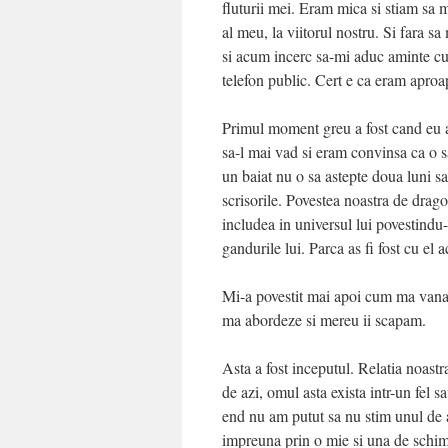
fluturii mei. Eram mica si stiam sa 
al meu, la viitorul nostru. Si fara s
si acum incerc sa-mi aduc aminte c
telefon public. Cert e ca eram aproa
Primul moment greu a fost cand eu a
sa-l mai vad si eram convinsa ca o 
un baiat nu o sa astepte doua luni s
scrisorile. Povestea noastra de dragos
includea in universul lui povestindu-
gandurile lui. Parca as fi fost cu el a
Mi-a povestit mai apoi cum ma vana 
ma abordeze si mereu ii scapam.
Asta a fost inceputul. Relatia noast
de azi, omul asta exista intr-un fel 
end nu am putut sa nu stim unul de 
impreuna prin o mie si una de schim