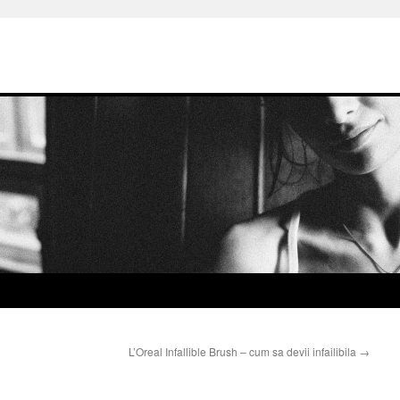
L’Oreal Infallible Brush – cum sa devii infailibila
→