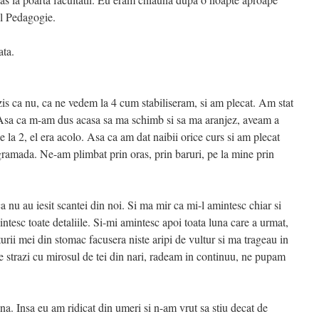
ul Pedagogie.
ata.
zis ca nu, ca ne vedem la 4 cum stabiliseram, si am plecat. Am stat
e. Asa ca m-am dus acasa sa ma schimb si sa ma aranjez, aveam a
 la 2, el era acolo. Asa ca am dat naibii orice curs si am plecat
amada. Ne-am plimbat prin oras, prin baruri, pe la mine prin
ca nu au iesit scantei din noi. Si ma mir ca mi-l amintesc chiar si
ntesc toate detaliile. Si-mi amintesc apoi toata luna care a urmat,
uturii mei din stomac facusera niste aripi de vultur si ma trageau in
 strazi cu mirosul de tei din nari, radeam in continuu, ne pupam
ena. Insa eu am ridicat din umeri si n-am vrut sa stiu decat de