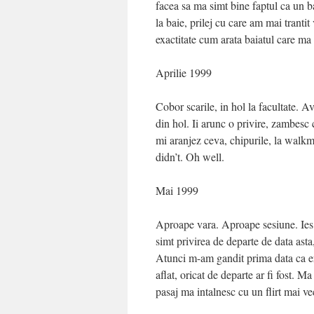
facea sa ma simt bine faptul ca un b
la baie, prilej cu care am mai trant
exactitate cum arata baiatul care ma 
Aprilie 1999
Cobor scarile, in hol la facultate.
din hol. Ii arunc o privire, zambes
mi aranjez ceva, chipurile, la walk
didn’t. Oh well.
Mai 1999
Aproape vara. Aproape sesiune. Ies d
simt privirea de departe de data asta,
Atunci m-am gandit prima data ca er
aflat, oricat de departe ar fi fost. M
pasaj ma intalnesc cu un flirt mai