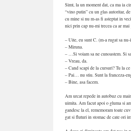
Simt, la un moment dat, ca ma ia ci
“vino putin” cu un glas autoritar, 
cu mine si nu m-as fi asteptat in vec
nici prin cap nu-mi trecea ca ar mai 
– Uite, eu sunt C. (m-a rugat sa nu-
– Miruna.
– …Si voiam sa ne cunoastem. Si sa 
– Vreau, da.
– Cand scapi de la cursuri? Tu la ce 
– Pai… nu stiu. Sunt la franceza-en
– Bine, asa facem.
Am urcat repede in autobuz cu mai
uimita. Am facut apoi o gluma si am 
gandesc la el, rememoram toate cuv
gat si fluturi in stomac de cate ori i
A doua zi dimineata am dat nas in n