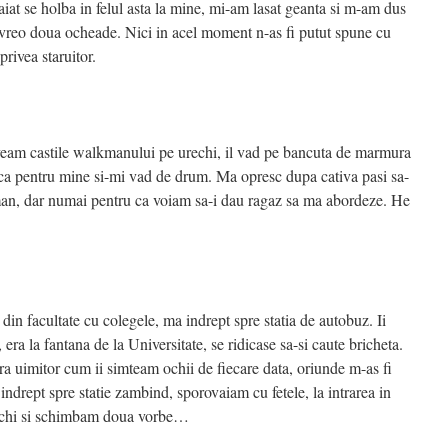
aiat se holba in felul asta la mine, mi-am lasat geanta si m-am dus
it vreo doua ocheade. Nici in acel moment n-as fi putut spune cu
privea staruitor.
 Aveam castile walkmanului pe urechi, il vad pe bancuta de marmura
c ca pentru mine si-mi vad de drum. Ma opresc dupa cativa pasi sa-
man, dar numai pentru ca voiam sa-i dau ragaz sa ma abordeze. He
in facultate cu colegele, ma indrept spre statia de autobuz. Ii
 era la fantana de la Universitate, se ridicase sa-si caute bricheta.
a uimitor cum ii simteam ochii de fiecare data, oriunde m-as fi
a indrept spre statie zambind, sporovaiam cu fetele, la intrarea in
 vechi si schimbam doua vorbe…