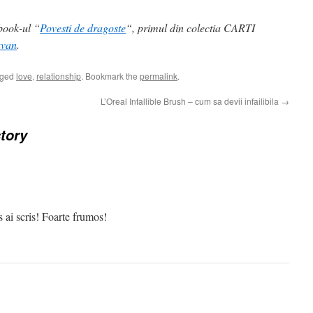
book-ul “
Povesti de dragoste
“, primul din colectia CARTI
avan
.
gged
love
,
relationship
. Bookmark the
permalink
.
L’Oreal Infallible Brush – cum sa devii infailibila
→
tory
 ai scris! Foarte frumos!