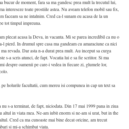
ma bucur de moment, fara sa ma gandesc prea mult la trecutul lui,
a ma intereseze toate prostiile astea. Nu aveam telefon mobil sau fix,
um faceam sa ne intalnim. Cred ca-l sunam eu acasa de la un
pe tot timpul impreuna.
m plecat acasa la Deva, in vacanta. Mi se parea incredibil ca nu o
sa-l pierd. In drumul spre casa ma gandeam cu amaraciune ca nici
a ma revada. Dar asta n-a durat prea mult. Au inceput sa curga
te s-a scris atunci, de fapt. Vocatia lui e sa fie scriitor. Si ma
mi despre oamenii pe care-i vedea in fiecare zi, glumele lor,
colo.
pe holurile facultatii, cum mereu isi compunea in cap un text sa
ra nu s-a terminat, de fapt, niciodata. Din 17 mai 1999 pana in ziua
sau altul in viata mea. Ne-am iubit enorm si ne-am si urat, but in the
altul. Cred ca ma cunoaste mai bine decat oricine, am trecut
bari si mi-a schimbat viata.