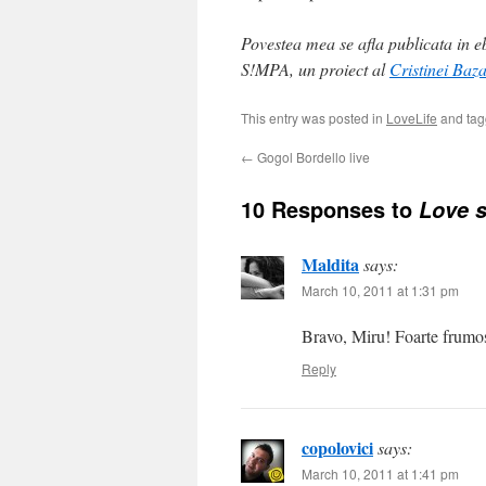
Povestea mea se afla publicata in e
S!MPA, un proiect al
Cristinei Baz
This entry was posted in
LoveLife
and ta
←
Gogol Bordello live
10 Responses to
Love s
Maldita
says:
March 10, 2011 at 1:31 pm
Bravo, Miru! Foarte frumos
Reply
copolovici
says:
March 10, 2011 at 1:41 pm