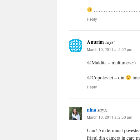
………………………
Reply
Anurim
says:
March 10, 2011 at 2:02 pm
@Maldita – multumesc:)
@Copolovici – din
inte
Reply
nina
says:
March 10, 2011 at 2:50 pm
Uau! Am terminat povestea c
frigul din camera in care m