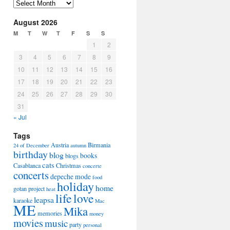
Arhiva
August 2026
M
T
W
T
F
S
S
1
2
3
4
5
6
7
8
9
10
11
12
13
14
15
16
17
18
19
20
21
22
23
24
25
26
27
28
29
30
31
« Jul
Tags
Austria
Birmania
24 of December
autumn
birthday
blog
books
blogs
cats
Casablanca
Christmas
concerte
concerts
depeche mode
food
holiday
home
gotan project
heat
life
love
leapsa
karaoke
Mac
ME
Mika
memories
money
movies
music
party
personal