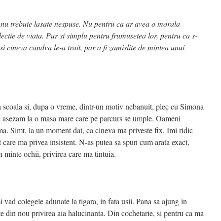
e nu trebuie lasate nespuse. Nu pentru ca ar avea o morala
ectie de viata. Pur si simplu pentru frumusetea lor, pentru ca s-
si cineva candva le-a trait, par a fi zamislite de mintea unui
a scoala si, dupa o vreme, dintr-un motiv nebanuit, plec cu Simona
Ne asezam la o masa mare care pe parcurs se umple. Oameni
a. Simt, la un moment dat, ca cineva ma priveste fix. Imi ridic
t care ma privea insistent. N-as putea sa spun cum arata exact,
n minte ochii, privirea care ma tintuia.
 vad colegele adunate la tigara, in fata usii. Pana sa ajung in
te din nou privirea aia halucinanta. Din cochetarie, si pentru ca ma