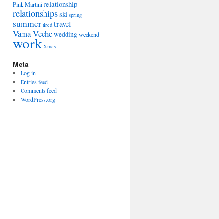
relationship
Pink Martini
relationships
ski
spring
summer
travel
tired
Vama Veche
wedding
weekend
work
Xmas
Meta
Log in
Entries feed
Comments feed
WordPress.org