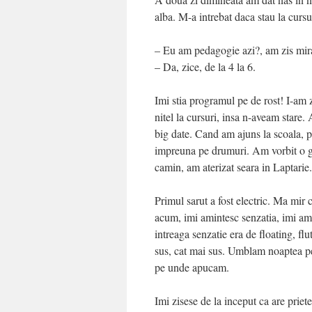
alba. M-a intrebat daca stau la curs
– Eu am pedagogie azi?, am zis mir
– Da, zice, de la 4 la 6.
Imi stia programul pe de rost! I-am 
nitel la cursuri, insa n-aveam star
big date. Cand am ajuns la scoala, pe
impreuna pe drumuri. Am vorbit o gr
camin, am aterizat seara in Laptarie.
Primul sarut a fost electric. Ma mir 
acum, imi amintesc senzatia, imi ami
intreaga senzatie era de floating, fl
sus, cat mai sus. Umblam noaptea pe
pe unde apucam.
Imi zisese de la inceput ca are priet