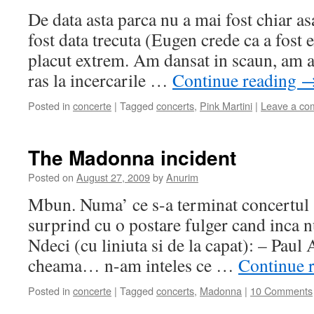
De data asta parca nu a mai fost chiar a
fost data trecuta (Eugen crede ca a fost 
placut extrem. Am dansat in scaun, am 
ras la incercarile …
Continue reading
Posted in
concerte
|
Tagged
concerts
,
Pink Martini
|
Leave a co
The Madonna incident
Posted on
August 27, 2009
by
Anurim
Mbun. Numa’ ce s-a terminat concertul s
surprind cu o postare fulger cand inca n
Ndeci (cu liniuta si de la capat): – Pau
cheama… n-am inteles ce …
Continue 
Posted in
concerte
|
Tagged
concerts
,
Madonna
|
10 Comments