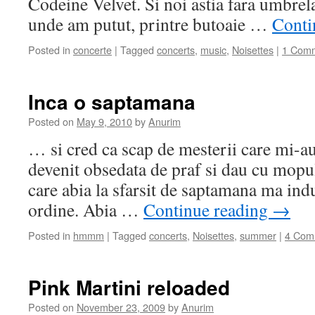
Codeine Velvet. Si noi astia fara umbre
unde am putut, printre butoaie …
Conti
Posted in
concerte
|
Tagged
concerts
,
music
,
Noisettes
|
1 Com
Inca o saptamana
Posted on
May 9, 2010
by
Anurim
… si cred ca scap de mesterii care mi-a
devenit obsedata de praf si dau cu mopul
care abia la sfarsit de saptamana ma ind
ordine. Abia …
Continue reading
→
Posted in
hmmm
|
Tagged
concerts
,
Noisettes
,
summer
|
4 Com
Pink Martini reloaded
Posted on
November 23, 2009
by
Anurim