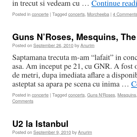
in trecut si vedeam cu …
Continue read
Posted in
concerte
|
Tagged
concerts
,
Morcheeba
|
4 Comment
Guns N’Roses, Mesquins, Th
Posted on
September 26, 2010
by
Anurim
Saptamana trecuta m-am “lafait” in conc
asa. Am inceput pe 21, cu GNR. A fost o
de metri, dupa imediata aflare a disponib
asteptat sa apara pe scena cu inima …
C
Posted in
concerte
|
Tagged
concerts
,
Guns N'Roses
,
Mesquins
Comments
U2 la Istanbul
Posted on
September 9, 2010
by
Anurim