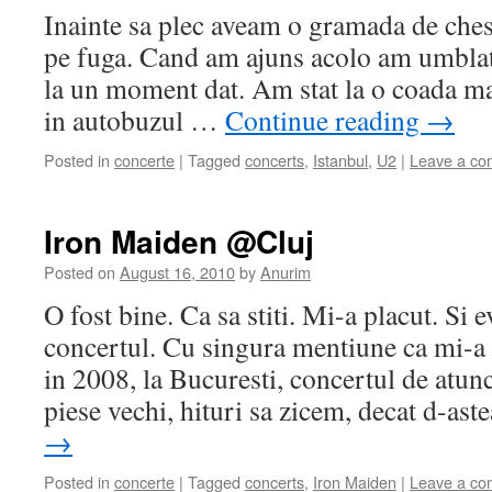
Inainte sa plec aveam o gramada de chest
pe fuga. Cand am ajuns acolo am umblat 
la un moment dat. Am stat la o coada m
in autobuzul …
Continue reading
→
Posted in
concerte
|
Tagged
concerts
,
Istanbul
,
U2
|
Leave a c
Iron Maiden @Cluj
Posted on
August 16, 2010
by
Anurim
O fost bine. Ca sa stiti. Mi-a placut. Si 
concertul. Cu singura mentiune ca mi-a 
in 2008, la Bucuresti, concertul de atun
piese vechi, hituri sa zicem, decat d-as
→
Posted in
concerte
|
Tagged
concerts
,
Iron Maiden
|
Leave a c