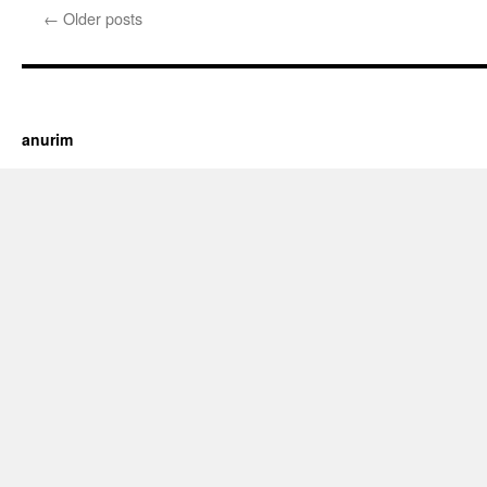
←
Older posts
https://cherry.tv/
Your tube galore article
anurim