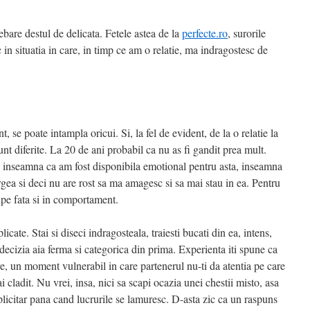
ebare destul de delicata. Fetele astea de la
perfecte.ro
, surorile
c in situatia in care, in timp ce am o relatie, ma indragostesc de
ent, se poate intampla oricui. Si, la fel de evident, de la o relatie la
 sunt diferite. La 20 de ani probabil ca nu as fi gandit prea mult.
 inseamna ca am fost disponibila emotional pentru asta, inseamna
gea si deci nu are rost sa ma amagesc si sa mai stau in ea. Pentru
t pe fata si in comportament.
cate. Stai si diseci indragosteala, traiesti bucati din ea, intens,
 decizia aia ferma si categorica din prima. Experienta iti spune ca
are, un moment vulnerabil in care partenerul nu-ti da atentia pe care
ai cladit. Nu vrei, insa, nici sa scapi ocazia unei chestii misto, asa
uplicitar pana cand lucrurile se lamuresc. D-asta zic ca un raspuns