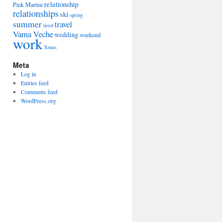
relationship
Pink Martini
relationships
ski
spring
summer
travel
tired
Vama Veche
wedding
weekend
work
Xmas
Meta
Log in
Entries feed
Comments feed
WordPress.org