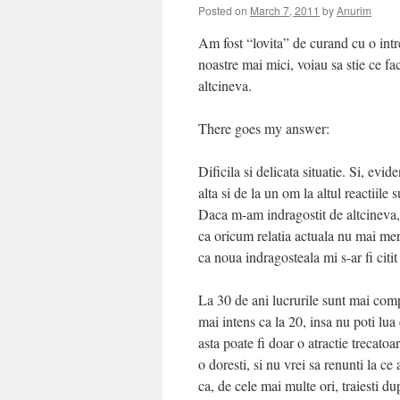
Posted on
March 7, 2011
by
Anurim
Am fost “lovita” de curand cu o intr
noastre mai mici, voiau sa stie ce fa
altcineva.
There goes my answer:
Dificila si delicata situatie. Si, evid
alta si de la un om la altul reactiile
Daca m-am indragostit de altcineva,
ca oricum relatia actuala nu mai mer
ca noua indragosteala mi s-ar fi citi
La 30 de ani lucrurile sunt mai compli
mai intens ca la 20, insa nu poti lua
asta poate fi doar o atractie trecato
o doresti, si nu vrei sa renunti la ce 
ca, de cele mai multe ori, traiesti d