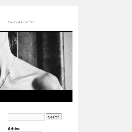
too good to be true
Arhiva