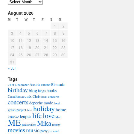
Arhiva
August 2026
M
T
W
T
F
S
S
1
2
3
4
5
6
7
8
9
10
11
12
13
14
15
16
17
18
19
20
21
22
23
24
25
26
27
28
29
30
31
« Jul
Tags
Austria
Birmania
24 of December
autumn
birthday
blog
books
blogs
cats
Casablanca
Christmas
concerte
concerts
depeche mode
food
holiday
home
gotan project
heat
life
love
leapsa
karaoke
Mac
ME
Mika
memories
money
movies
music
party
personal