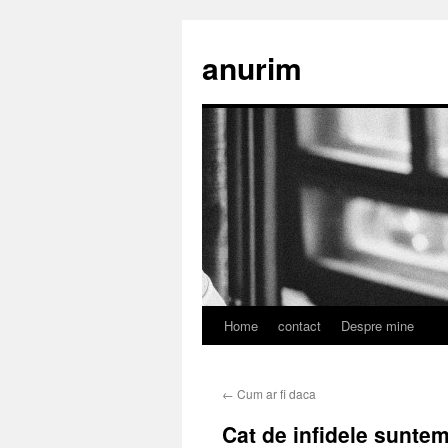
anurim
Home
contact
Despre mine
Skip
to
←
Cum ar fi daca
content
Cat de infidele sunte