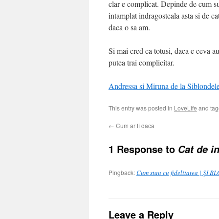
clar e complicat. Depinde de cum sun
intamplat indragosteala asta si de c
daca o sa am.
Si mai cred ca totusi, daca e ceva au
putea trai complicitar.
Andressa si Miruna de la Siblondeleg
This entry was posted in
LoveLife
and ta
←
Cum ar fi daca
1 Response to
Cat de i
Pingback:
Cum stau cu fidelitatea | Ş
Leave a Reply