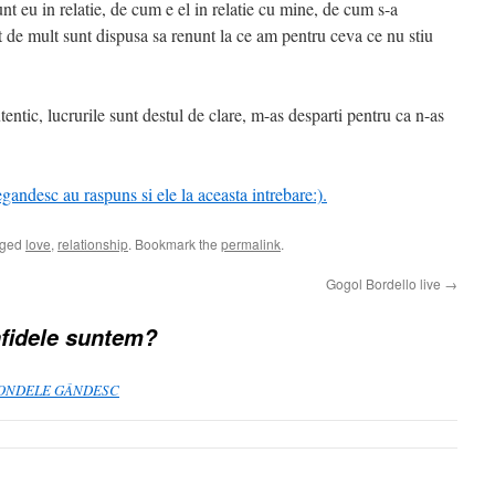
t eu in relatie, de cum e el in relatie cu mine, de cum s-a
at de mult sunt dispusa sa renunt la ce am pentru ceva ce nu stiu
tentic, lucrurile sunt destul de clare, m-as desparti pentru ca n-as
andesc au raspuns si ele la aceasta intrebare:).
gged
love
,
relationship
. Bookmark the
permalink
.
Gogol Bordello live
→
nfidele suntem?
I BLONDELE GÂNDESC