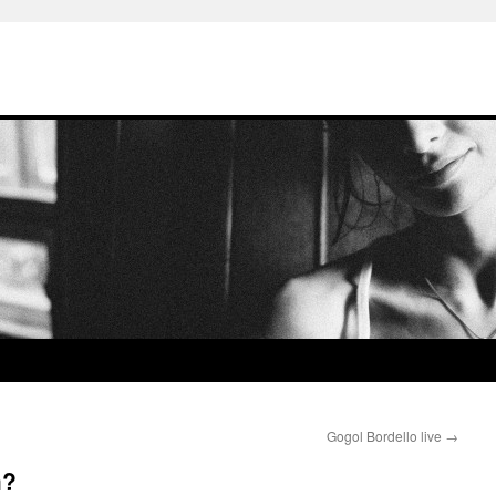
Gogol Bordello live
→
m?