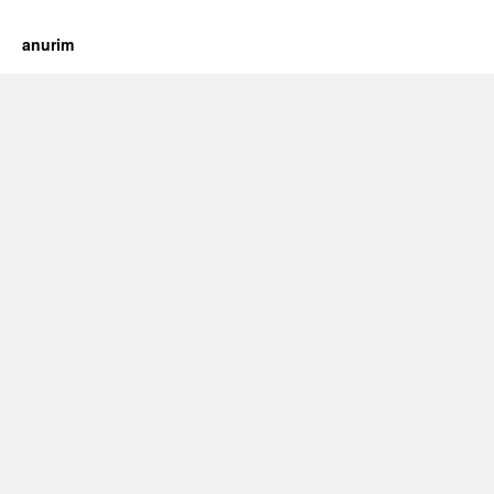
https://cherry.tv/
Your tube galore article
anurim