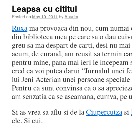
Leapsa cu cititul
Posted on
May 10, 2011
by
Anurim
Ruxa
ma provoaca din nou, cum numai ea 
din biblioteca mea pe care sa o dau cui
greu sa ma despart de carti, desi nu mai 
acum, de curand, am reusit sa termin car
pentru mine, pana mai ieri le incepeam s
cred ca voi putea darui “Jurnalul unei f
lui Jeni Acterian unei persoane speciale
Pentru ca sunt convinsa ca o sa aprecieze 
am senzatia ca se aseamana, cumva, pe u
Si as vrea sa aflu si de la
Ciupercutza
si
ele. Si cui.