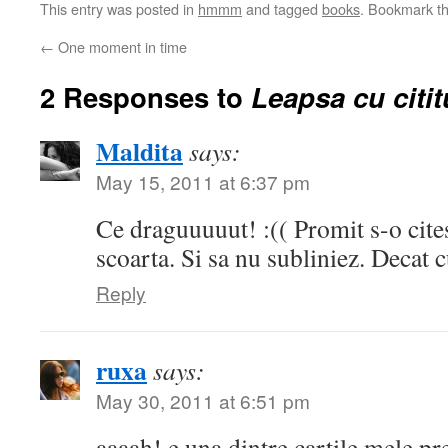
This entry was posted in
hmmm
and tagged
books
. Bookmark t
←
One moment in time
2 Responses to
Leapsa cu citit
Maldita
says:
May 15, 2011 at 6:37 pm
Ce draguuuuut! :(( Promit s-o cite
scoarta. Si sa nu subliniez. Decat c
Reply
ruxa
says:
May 30, 2011 at 6:51 pm
aaaah! e una dintre cartile mele pr