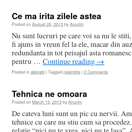
Ce ma irita zilele astea
Posted on
August 20, 2013
by
Anurim
Nu sunt lucruri pe care voi sa nu le stiti, 
fi ajuns in vreun fel la ele, macar din auz
redundanta in tot peisajul asta romanes
pentru …
Continue reading
→
Posted in
aberatii
|
Tagged
nesimtire
|
2 Comments
Tehnica ne omoara
Posted on
March 15, 2013
by
Anurim
De cateva luni sunt un pic cu nervii. A
tehnice cu care nu stiu cum sa procedez.
relatie “nici nu te vrea, nici nu te lasa”.