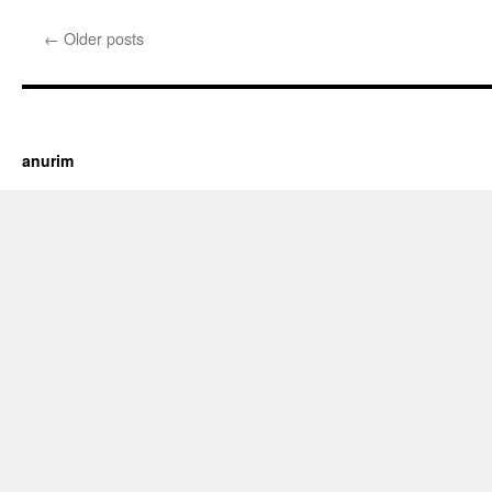
←
Older posts
https://cherry.tv/
Your tube galore article
anurim