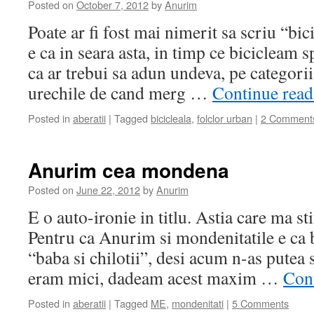
Posted on
October 7, 2012
by
Anurim
Poate ar fi fost mai nimerit sa scriu “bi
e ca in seara asta, in timp ce bicicleam 
ca ar trebui sa adun undeva, pe categorii
urechile de cand merg …
Continue rea
Posted in
aberatii
|
Tagged
bicicleala
,
folclor urban
|
2 Comment
Anurim cea mondena
Posted on
June 22, 2012
by
Anurim
E o auto-ironie in titlu. Astia care ma sti
Pentru ca Anurim si mondenitatile e ca b
“baba si chilotii”, desi acum n-as putea 
eram mici, dadeam acest maxim …
Con
Posted in
aberatii
|
Tagged
ME
,
mondenitati
|
5 Comments