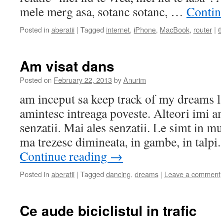
mele merg asa, sotanc sotanc, …
Contin
Posted in
aberatii
|
Tagged
internet
,
iPhone
,
MacBook
,
router
|
Am visat dans
Posted on
February 22, 2013
by
Anurim
am inceput sa keep track of my dreams l
amintesc intreaga poveste. Alteori imi a
senzatii. Mai ales senzatii. Le simt in m
ma trezesc dimineata, in gambe, in talp
Continue reading
→
Posted in
aberatii
|
Tagged
dancing
,
dreams
|
Leave a comment
Ce aude biciclistul in trafic