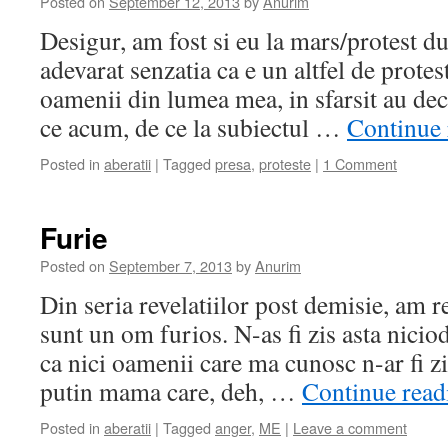
Posted on
September 12, 2013
by
Anurim
Desigur, am fost si eu la mars/protest 
adevarat senzatia ca e un altfel de prote
oamenii din lumea mea, in sfarsit au dec
ce acum, de ce la subiectul …
Continue
Posted in
aberatii
|
Tagged
presa
,
proteste
|
1 Comment
Furie
Posted on
September 7, 2013
by
Anurim
Din seria revelatiilor post demisie, am r
sunt un om furios. N-as fi zis asta nici
ca nici oamenii care ma cunosc n-ar fi z
putin mama care, deh, …
Continue rea
Posted in
aberatii
|
Tagged
anger
,
ME
|
Leave a comment