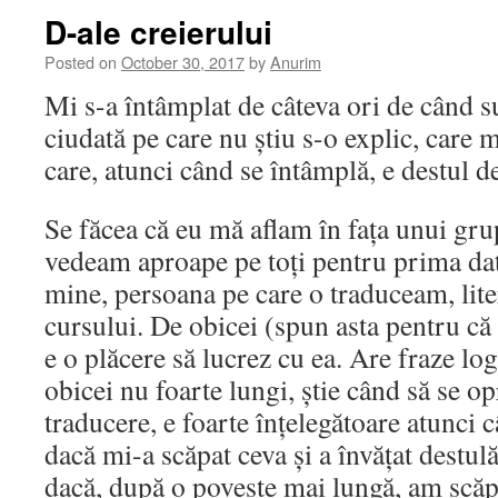
D-ale creierului
Posted on
October 30, 2017
by
Anurim
Mi s-a întâmplat de câteva ori de când su
ciudată pe care nu știu s-o explic, care
care, atunci când se întâmplă, e destul d
Se făcea că eu mă aflam în fața unui gru
vedeam aproape pe toți pentru prima dat
mine, persoana pe care o traduceam, liter
cursului. De obicei (spun asta pentru că
e o plăcere să lucrez cu ea. Are fraze log
obicei nu foarte lungi, știe când să se o
traducere, e foarte înțelegătoare atunci 
dacă mi-a scăpat ceva și a învățat destul
dacă, după o poveste mai lungă, am scăp