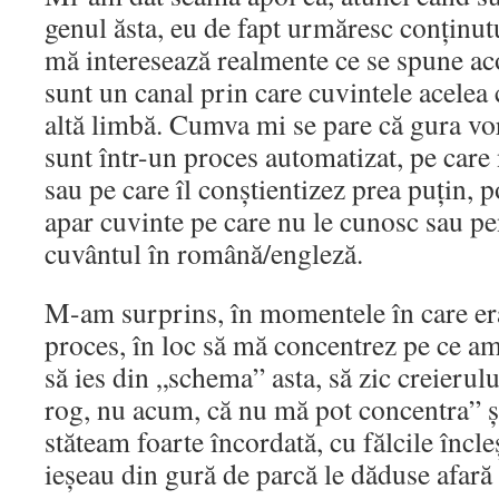
genul ăsta, eu de fapt urmăresc conținutu
mă interesează realmente ce se spune aco
sunt un canal prin care cuvintele acelea
altă limbă. Cumva mi se pare că gura vo
sunt într-un proces automatizat, pe care
sau pe care îl conștientizez prea puțin, 
apar cuvinte pe care nu le cunosc sau pe
cuvântul în română/engleză.
M-am surprins, în momentele în care er
proces, în loc să mă concentrez pe ce am
să ies din „schema” asta, să zic creieru
rog, nu acum, că nu mă pot concentra” ș
stăteam foarte încordată, cu fălcile încle
ieșeau din gură de parcă le dăduse afară