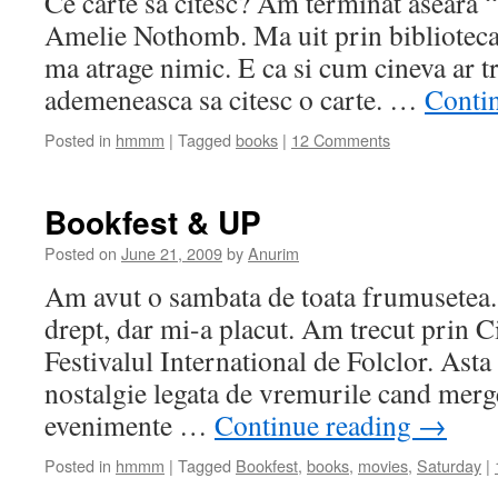
Ce carte sa citesc? Am terminat aseara 
Amelie Nothomb. Ma uit prin biblioteca s
ma atrage nimic. E ca si cum cineva ar t
ademeneasca sa citesc o carte. …
Conti
Posted in
hmmm
|
Tagged
books
|
12 Comments
Bookfest & UP
Posted on
June 21, 2009
by
Anurim
Am avut o sambata de toata frumusetea. 
drept, dar mi-a placut. Am trecut prin 
Festivalul International de Folclor. Ast
nostalgie legata de vremurile cand merg
evenimente …
Continue reading
→
Posted in
hmmm
|
Tagged
Bookfest
,
books
,
movies
,
Saturday
|