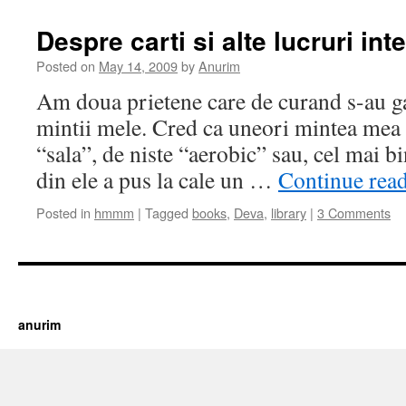
Despre carti si alte lucruri int
Posted on
May 14, 2009
by
Anurim
Am doua prietene care de curand s-au ga
mintii mele. Cred ca uneori mintea mea 
“sala”, de niste “aerobic” sau, cel mai bi
din ele a pus la cale un …
Continue rea
Posted in
hmmm
|
Tagged
books
,
Deva
,
library
|
3 Comments
https://cherry.tv/
Your tube galore article
anurim