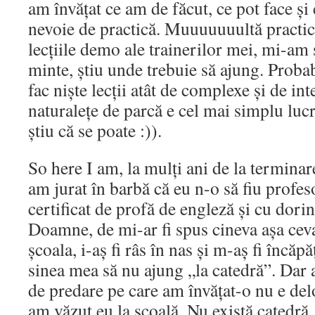
am învățat ce am de făcut, ce pot face ș
nevoie de practică. Muuuuuuultă practic
lecțiile demo ale trainerilor mei, mi-am 
minte, știu unde trebuie să ajung. Probab
fac niște lecții atât de complexe și de int
naturalețe de parcă e cel mai simplu luc
știu că se poate :)).
So here I am, la mulți ani de la terminar
am jurat în barbă că eu n-o să fiu profes
certificat de profă de engleză și cu dorinț
Doamne, de mi-ar fi spus cineva așa ce
școala, i-aș fi râs în nas și m-aș fi încăpă
sinea mea să nu ajung „la catedră”. Dar 
de predare pe care am învățat-o nu e de
am văzut eu la școală. Nu există catedră.