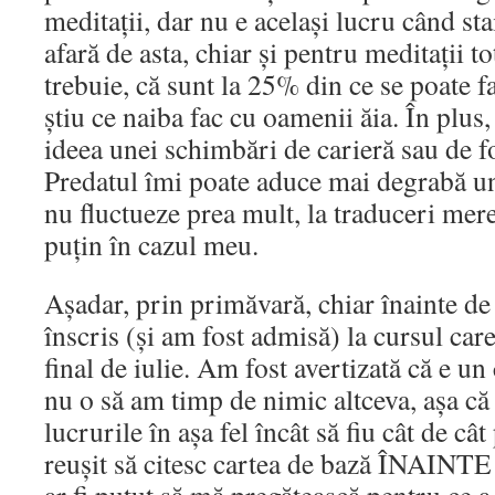
meditații, dar nu e același lucru când sta
afară de asta, chiar și pentru meditații t
trebuie, că sunt la 25% din ce se poate fa
știu ce naiba fac cu oamenii ăia. În plus
ideea unei schimbări de carieră sau de fo
Predatul îmi poate aduce mai degrabă un 
nu fluctueze prea mult, la traduceri mereu
puțin în cazul meu.
Așadar, prin primăvară, chiar înainte 
înscris (și am fost admisă) la cursul car
final de iulie. Am fost avertizată că e un 
nu o să am timp de nimic altceva, așa c
lucrurile în așa fel încât să fiu cât de câ
reușit să citesc cartea de bază ÎNAINTE