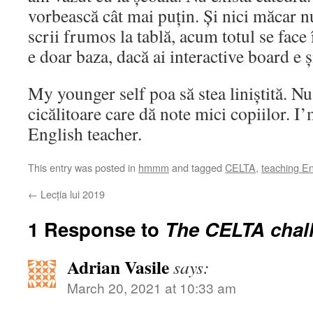
vorbească cât mai puțin. Și nici măcar nu
scrii frumos la tablă, acum totul se face 
e doar baza, dacă ai interactive board e ș
My younger self poa să stea liniștită. Nu
cicălitoare care dă note mici copiilor. I
English teacher.
This entry was posted in
hmmm
and tagged
CELTA
,
teaching En
←
Lecția lui 2019
1 Response to
The CELTA chal
Adrian Vasile
says:
March 20, 2021 at 10:33 am