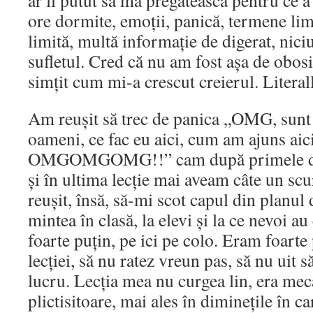
ar fi putut să mă pregătească pentru ce 
ore dormite, emoții, panică, termene li
limită, multă informație de digerat, ni
sufletul. Cred că nu am fost așa de obos
simțit cum mi-a crescut creierul. Literall
Am reușit să trec de panica „OMG, sunt 
oameni, ce fac eu aici, cum am ajuns aici,
OMGOMGOMG!!” cam după primele două 
și în ultima lecție mai aveam câte un scu
reușit, însă, să-mi scot capul din planul d
mintea în clasă, la elevi și la ce nevoi au
foarte puțin, pe ici pe colo. Eram foarte
lecției, să nu ratez vreun pas, să nu uit s
lucru. Lecția mea nu curgea lin, era mec
plictisitoare, mai ales în diminețile în c