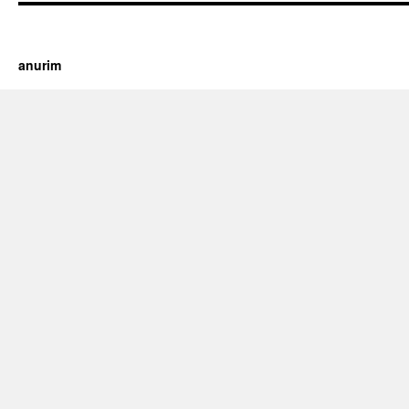
https://cherry.tv/
Your tube galore article
anurim