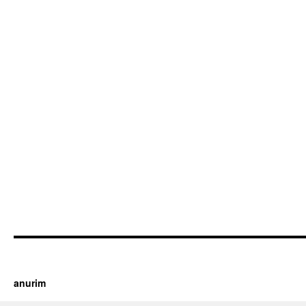
https://cherry.tv/
Your tube galore article
anurim