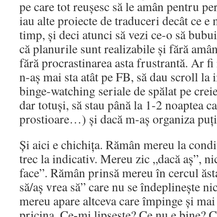
pe care tot reușesc să le amân pentru pe
iau alte proiecte de traduceri decât ce e 
timp, și deci atunci să vezi ce-o să bubu
că planurile sunt realizabile și fără amân
fără procrastinarea asta frustrantă. Ar fi
n-aș mai sta atât pe FB, să dau scroll la 
binge-watching seriale de spălat pe creie
dar totuși, să stau până la 1-2 noaptea ca
prostioare…) și dacă m-aș organiza puți
Și aici e chichița. Rămân mereu la condi
trec la indicativ. Mereu zic „dacă aș”, ni
face”. Rămân prinsă mereu în cercul ăsta 
să/aș vrea să” care nu se îndeplinește ni
mereu apare altceva care împinge și mai
pricina. Ce-mi lipsește? Ce nu e bine? 