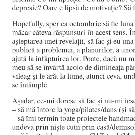
depresie? Oare e lipsă de motivație? Să f
Hopefully, sper ca octombrie să fie luna
măcar câteva răspunsuri în acest sens. Î
așteptarea unei revelații, să fac și eu una
publică a problemei, a planurilor, a unor
ajută la înfăptuirea lor. Poate, dacă nu 
meu să se învârtă acolo de dimineața pân
vileag și le arăt la lume, atunci ceva, un
se întâmple.
Așadar, ce-mi doresc să fac și nu-mi ies
– să mă întorc la yoga/pilates/dans (și să
– să îmi termin toate proiectele handmad
undeva prin niște cutii prin casă/demiso