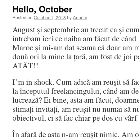
Hello, October
Posted on
October 1, 2018
by
Anurim
August și septembrie au trecut ca și cum
întrebam ieri ce naiba am făcut de când
Maroc și mi-am dat seama că doar am m
două ori la mine la țară, am fost de joi 
ATÂT!!
I’m in shock. Cum adică am reușit să fa
la începutul freelancingului, când am de
lucrează? Ei bine, asta am făcut, doamne
stimați invitați, am reușit nu numai să n
obiectivul, ci să fac chiar pe dos cu vârf 
În afară de asta n-am reușit nimic. Am 