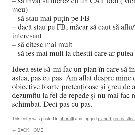
– să învăț să lucrez cu un CAT tool (Me
meu)
– să stau mai puțin pe FB
– dacă stau pe FB, măcar să caut să aflu/
interesant
– să citesc mai mult
– să ies mai mult la chestii care ar putea 
Ideea este să-mi fac un plan în care să în
astea, pas cu pas. Am aflat despre mine 
obiective foarte pretențioase și greu de 
dezumflu la fel de repede și nu mai fac 
schimbat. Deci pas cu pas.
This entry was posted in
aberatii
and tagged
planuri
,
procrastina
←
BACK HOME